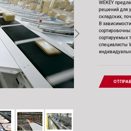
WEKEY предла
решений для 
складских, по
В зависимости
сортировочных
сортируемых т
специалисты 
индивидуальн
ОТПРАВ