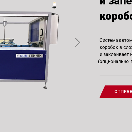
и зап
короб
Система автом
коробок в сл
и заклеивает
(
опционально: 
ОТПРАВ