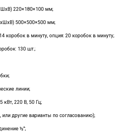
ШхВ) 220×180×100 мм;
хШхВ) 500×500×500 мм;
4 коробок в минуту, опция: 20 коробок в минуту;
обок: 130 шт.;
бки;
ческие линии;
кВт, 220 В, 50 Гц;
'', или другие варианты по согласованию);
динение ½'';